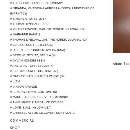
// THE NORWEGIAN IBSEN COMPANY
// MIRANDA, VIKTORIA & AURORA AKSNES, A NEW TYPE OF
IMPRINT (N)
// SIMONE GRØTTE, 2017
// THOMAS DYBDAHL, 2017
// VIKTORIA WINGE, OAK THE NORDIC JOURNAL, DK
// MARIANNE HAUGLI
// THOMAS DYBDAHL, OAK THE NORDIC JOURNAL (DK)
// CLAUDIA SCOTT, STELLA (N)
// HELENE BERGSHOLM, NYLON (USA)
// BERTINE ZETLITZ, STELLA (N)
// DYLAN MONDEGREEN
share:
fac
// ANE DAHL TORP, STELLA (N)
// LISE KARLSNES, COSTUME (N )
// NATT OG DAG, VIKTORIA WINGE (N)
// LIAM
// VIKTORIA WINGE
// LENE NYSTRØM, COSTUME (N)
// MARIT LARSEN CD COVER, EMI MUSIC
// ANNE MARIE ALMEDAL CD COVERS
// LOVE IS ALL, NYLON (USA)
// CHRISTEL ALSOS CD COVER, SONY MUSIC
COMMERCIAL
SHOP